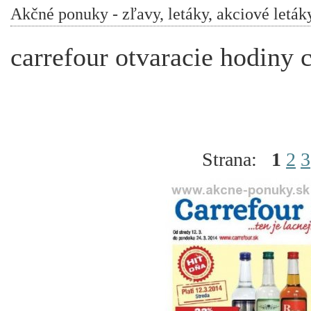
Akčné ponuky - zľavy, letáky, akciové leták
carrefour otvaracie hodiny 
Strana:
1
2
3