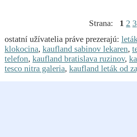
Strana:
1
2
3
ostatní užívatelia práve prezerajú:
letá
klokocina
,
kaufland sabinov lekaren
,
t
telefon
,
kaufland bratislava ruzinov
,
ka
tesco nitra galeria
,
kaufland leták od za