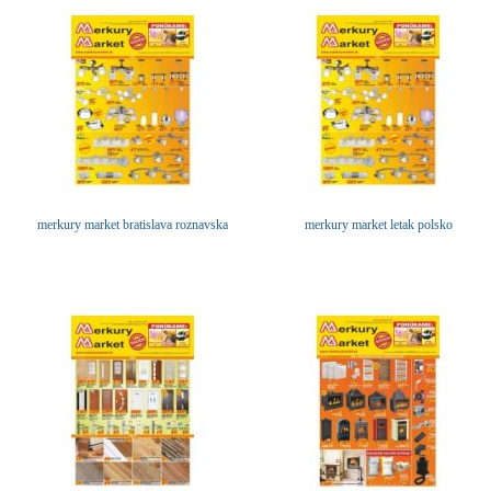
merkury market bratislava roznavska
merkury market letak polsko