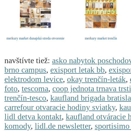
merkury market dunajská streda otvorenie
merkury market trenčín
navštívte tiež:
asko nabytok poschodov
brno campus
,
exisport letak bb
,
exispor
elektrodom levice
,
okay trenčín-leták
,
foto
,
tescoma
,
coop jednota trnava trst
trenčín-tesco
,
kaufland brigada bratisl
carrefour otvaracie hodiny sviatky
,
kau
lidl detva kontakt
,
kaufland otváracie 
komody
,
lidl.de newsletter
,
sportisimo 