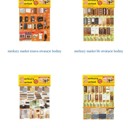
merkury market trnava otvaracie hodiny
merkury market bb otváracie hodiny