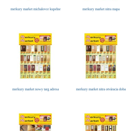
merkury market michalovce kupelne
merkury market nitra mapa
merkury market nowy targ adresa
merkury market nitra otváracia doba