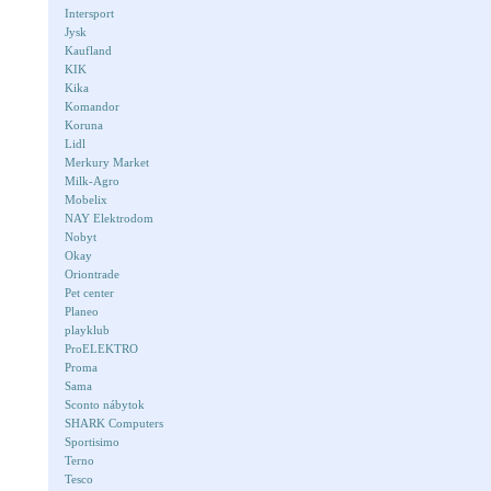
Intersport
Jysk
Kaufland
KIK
Kika
Komandor
Koruna
Lidl
Merkury Market
Milk-Agro
Mobelix
NAY Elektrodom
Nobyt
Okay
Oriontrade
Pet center
Planeo
playklub
ProELEKTRO
Proma
Sama
Sconto nábytok
SHARK Computers
Sportisimo
Terno
Tesco