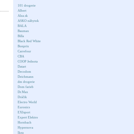
101 drogerie
Albert
Alza.sk
ASKO nábytok
BALA
Baumax
Billa
Black Red White
Bonprix
Carrefour
CBA
COOP Jednota
Datart
Decodom
Deichmann
dm drogerie
Dom farieb
Dr.Max
Dráčik
Electro World
Euronics
EXIsport
Expert Elektro
Hornbach
Hypernova
Ikea