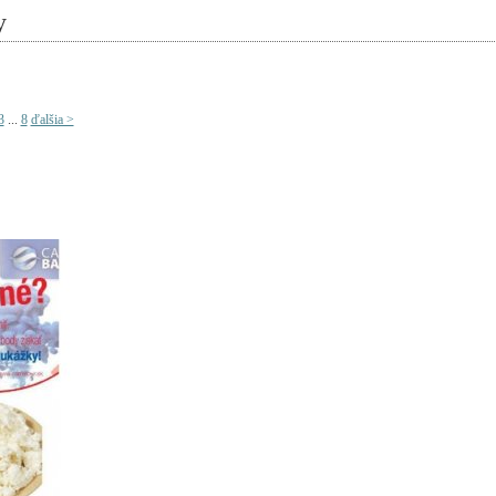
y
3
...
8
ďalšia >