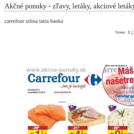
Akčné ponuky - zľavy, letáky, akciové leták
carrefour zilina tatra banka
Strana:
1
2