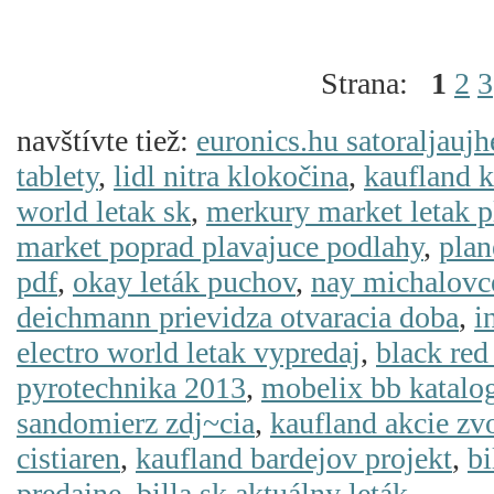
Strana:
1
2
3
navštívte tiež:
euronics.hu satoraljaujh
tablety
,
lidl nitra klokočina
,
kaufland 
world letak sk
,
merkury market letak p
market poprad plavajuce podlahy
,
plan
pdf
,
okay leták puchov
,
nay michalovc
deichmann prievidza otvaracia doba
,
i
electro world letak vypredaj
,
black red
pyrotechnika 2013
,
mobelix bb katalo
sandomierz zdj~cia
,
kaufland akcie zv
cistiaren
,
kaufland bardejov projekt
,
bi
predajne
,
billa.sk aktuálny leták