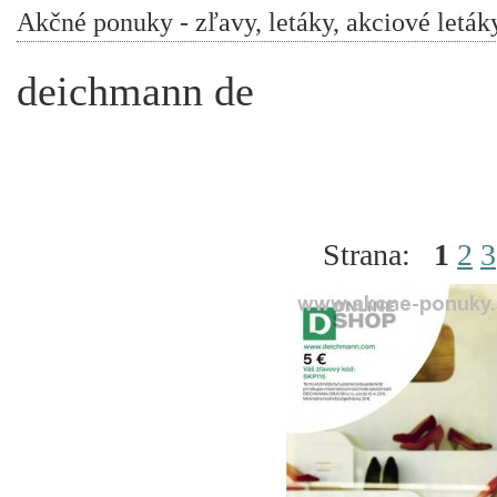
Akčné ponuky - zľavy, letáky, akciové leták
deichmann de
Strana:
1
2
3