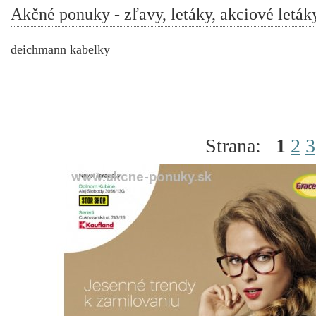
Akčné ponuky - zľavy, letáky, akciové leták
deichmann kabelky
Strana:
1
2
3