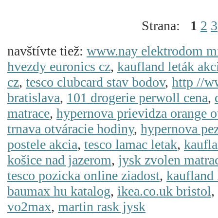
Strana:
1
2
3
navštívte tiež:
www.nay elektrodom mi
hvezdy euronics cz
,
kaufland leták akc
cz
,
tesco clubcard stav bodov
,
http //w
bratislava
,
101 drogerie perwoll cena
,
matrace
,
hypernova prievidza orange o
trnava otváracie hodiny
,
hypernova pez
postele akcia
,
tesco lamac letak
,
kaufla
košice nad jazerom
,
jysk zvolen matra
tesco pozicka online ziadost
,
kaufland 
baumax hu katalog
,
ikea.co.uk bristol
,
vo2max
,
martin rask jysk