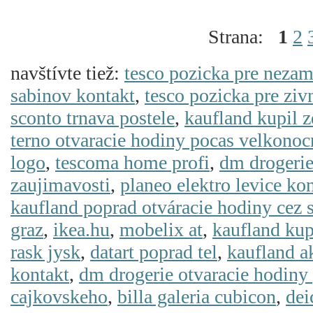
Strana:
1
2
navštívte tiež:
tesco pozicka pre neza
sabinov kontakt
,
tesco pozicka pre ziv
sconto trnava postele
,
kaufland kupil 
terno otvaracie hodiny pocas velkonoc
logo
,
tescoma home profi
,
dm drogerie
zaujimavosti
,
planeo elektro levice ko
kaufland poprad otváracie hodiny cez 
graz
,
ikea.hu
,
mobelix at
,
kaufland kup
rask jysk
,
datart poprad tel
,
kaufland a
kontakt
,
dm drogerie otvaracie hodiny
cajkovskeho
,
billa galeria cubicon
,
dei