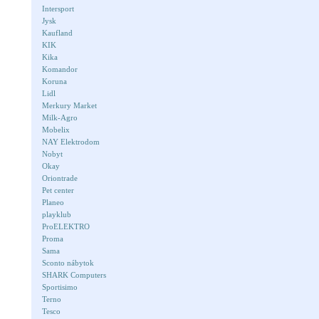
Intersport
Jysk
Kaufland
KIK
Kika
Komandor
Koruna
Lidl
Merkury Market
Milk-Agro
Mobelix
NAY Elektrodom
Nobyt
Okay
Oriontrade
Pet center
Planeo
playklub
ProELEKTRO
Proma
Sama
Sconto nábytok
SHARK Computers
Sportisimo
Terno
Tesco