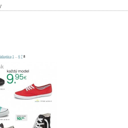
y
ádzajúca
1
...
6
7
8