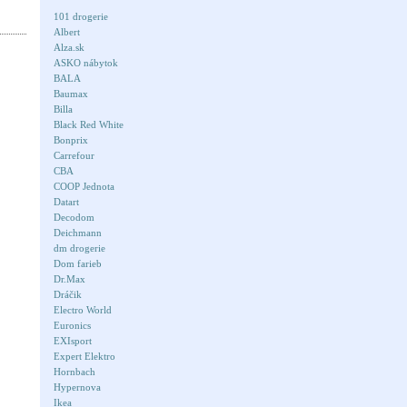
101 drogerie
Albert
Alza.sk
ASKO nábytok
BALA
Baumax
Billa
Black Red White
Bonprix
Carrefour
CBA
COOP Jednota
Datart
Decodom
Deichmann
dm drogerie
Dom farieb
Dr.Max
Dráčik
Electro World
Euronics
EXIsport
Expert Elektro
Hornbach
Hypernova
Ikea