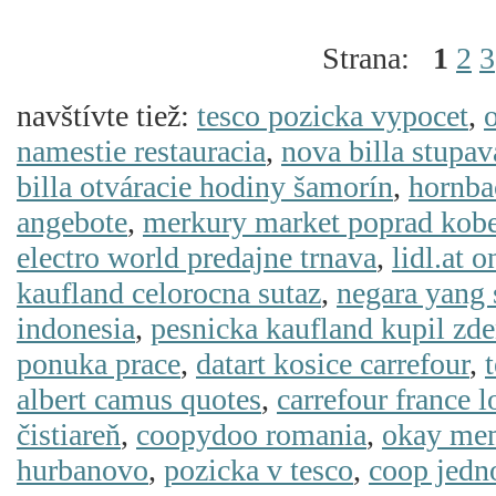
Strana:
1
2
3
navštívte tiež:
tesco pozicka vypocet
,
namestie restauracia
,
nova billa stupav
billa otváracie hodiny šamorín
,
hornba
angebote
,
merkury market poprad kob
electro world predajne trnava
,
lidl.at o
kaufland celorocna sutaz
,
negara yang 
indonesia
,
pesnicka kaufland kupil zd
ponuka prace
,
datart kosice carrefour
,
albert camus quotes
,
carrefour france l
čistiareň
,
coopydoo romania
,
okay me
hurbanovo
,
pozicka v tesco
,
coop jedn