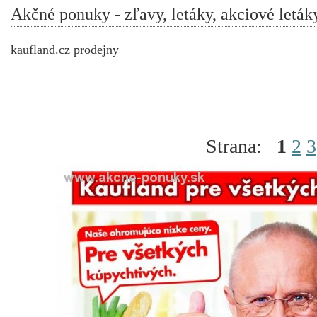
Akčné ponuky - zľavy, letáky, akciové leták
kaufland.cz prodejny
Strana:
1
2
3