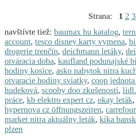
Strana:
1
2
3
navštívte tiež:
baumax hu katalog
,
tern
account
,
tesco disney karty vymena
,
bi
drogerie trenčín
,
deichmann letáky
,
de
otváracia doba
,
kaufland podunajské b
hodiny kosice
,
asko nabytok nitra kuc
otvaracie hodiny sviatky
,
coop jednota
hudeková
,
scooby doo zkušenosti
,
lidl
práce
,
kb elektro expert cz
,
okay leták
hypernova cz öffnungszeiten
,
carrefour
market nitra aktuálny leták
,
kika bansk
plzen