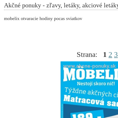
Akčné ponuky - zľavy, letáky, akciové leták
mobelix otvaracie hodiny pocas sviatkov
Strana:
1
2
3