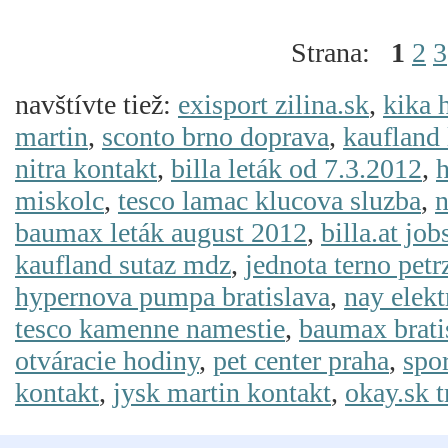
Strana:
1
2
3
navštívte tiež:
exisport zilina.sk
,
kika 
martin
,
sconto brno doprava
,
kaufland
nitra kontakt
,
billa leták od 7.3.2012
,
miskolc
,
tesco lamac klucova sluzba
,
n
baumax leták august 2012
,
billa.at job
kaufland sutaz mdz
,
jednota terno petr
hypernova pumpa bratislava
,
nay elek
tesco kamenne namestie
,
baumax brati
otváracie hodiny
,
pet center praha
,
spo
kontakt
,
jysk martin kontakt
,
okay.sk t