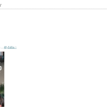
y
3
...
48
ďalšia >