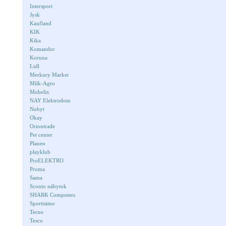
Intersport
Jysk
Kaufland
KIK
Kika
Komandor
Koruna
Lidl
Merkury Market
Milk-Agro
Mobelix
NAY Elektrodom
Nobyt
Okay
Oriontrade
Pet center
Planeo
playklub
ProELEKTRO
Proma
Sama
Sconto nábytok
SHARK Computers
Sportisimo
Terno
Tesco