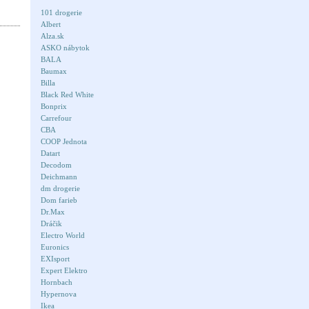
101 drogerie
Albert
Alza.sk
ASKO nábytok
BALA
Baumax
Billa
Black Red White
Bonprix
Carrefour
CBA
COOP Jednota
Datart
Decodom
Deichmann
dm drogerie
Dom farieb
Dr.Max
Dráčik
Electro World
Euronics
EXIsport
Expert Elektro
Hornbach
Hypernova
Ikea