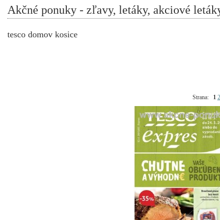
Akčné ponuky - zľavy, letáky, akciové leták
tesco domov kosice
Strana:
1