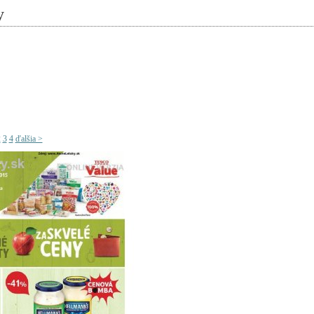
y
2
3
4
ďalšia >