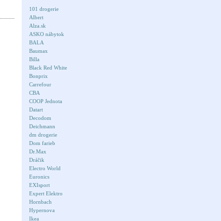
101 drogerie
Albert
Alza.sk
ASKO nábytok
BALA
Baumax
Billa
Black Red White
Bonprix
Carrefour
CBA
COOP Jednota
Datart
Decodom
Deichmann
dm drogerie
Dom farieb
Dr.Max
Dráčik
Electro World
Euronics
EXIsport
Expert Elektro
Hornbach
Hypernova
Ikea