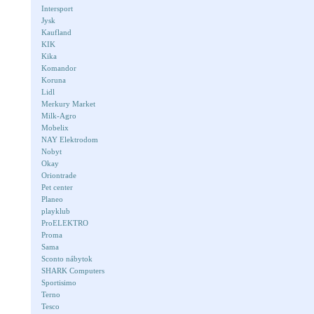
Intersport
Jysk
Kaufland
KIK
Kika
Komandor
Koruna
Lidl
Merkury Market
Milk-Agro
Mobelix
NAY Elektrodom
Nobyt
Okay
Oriontrade
Pet center
Planeo
playklub
ProELEKTRO
Proma
Sama
Sconto nábytok
SHARK Computers
Sportisimo
Terno
Tesco