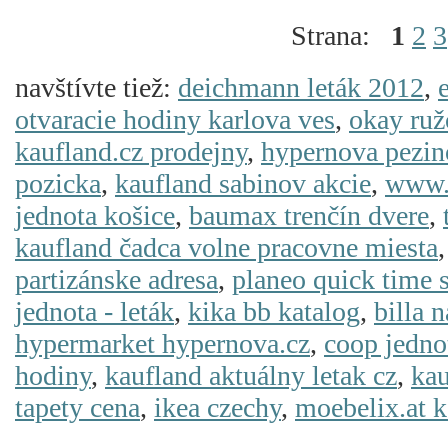
Strana:
1
2
3
navštívte tiež:
deichmann leták 2012
,
otvaracie hodiny karlova ves
,
okay ru
kaufland.cz prodejny
,
hypernova pezin
pozicka
,
kaufland sabinov akcie
,
www.
jednota košice
,
baumax trenčín dvere
,
kaufland čadca volne pracovne miesta
partizánske adresa
,
planeo quick time 
jednota - leták
,
kika bb katalog
,
billa 
hypermarket hypernova.cz
,
coop jedno
hodiny
,
kaufland aktuálny letak cz
,
kau
tapety cena
,
ikea czechy
,
moebelix.at k