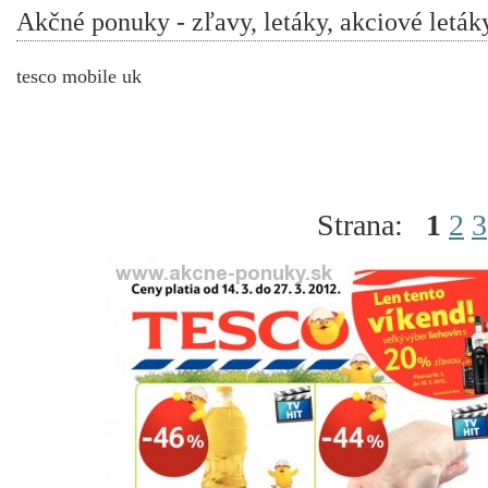
Akčné ponuky - zľavy, letáky, akciové leták
tesco mobile uk
Strana:
1
2
3