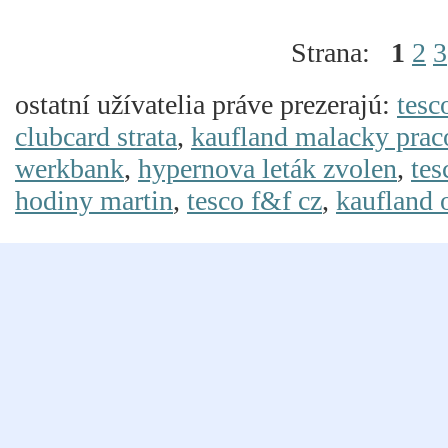
Strana:
1
2
3
ostatní užívatelia práve prezerajú:
tesc
clubcard strata
,
kaufland malacky pra
werkbank
,
hypernova leták zvolen
,
tes
hodiny martin
,
tesco f&f cz
,
kaufland 