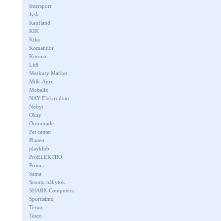
Intersport
Jysk
Kaufland
KIK
Kika
Komandor
Koruna
Lidl
Merkury Market
Milk-Agro
Mobelix
NAY Elektrodom
Nobyt
Okay
Oriontrade
Pet center
Planeo
playklub
ProELEKTRO
Proma
Sama
Sconto nábytok
SHARK Computers
Sportisimo
Terno
Tesco