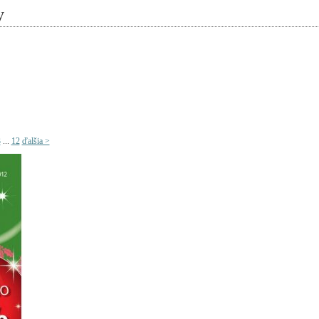
y
3
...
12
ďalšia >