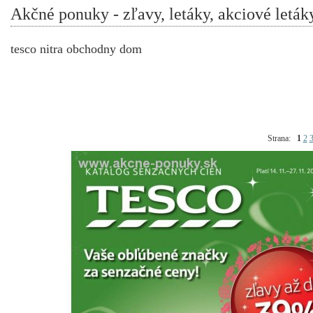
Akčné ponuky - zľavy, letáky, akciové leták
tesco nitra obchodny dom
Strana:
1
2