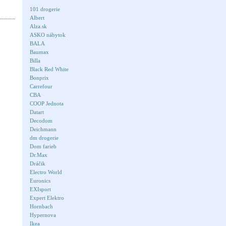
101 drogerie
Albert
Alza.sk
ASKO nábytok
BALA
Baumax
Billa
Black Red White
Bonprix
Carrefour
CBA
COOP Jednota
Datart
Decodom
Deichmann
dm drogerie
Dom farieb
Dr.Max
Dráčik
Electro World
Euronics
EXIsport
Expert Elektro
Hornbach
Hypernova
Ikea